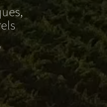
ques,
els
e